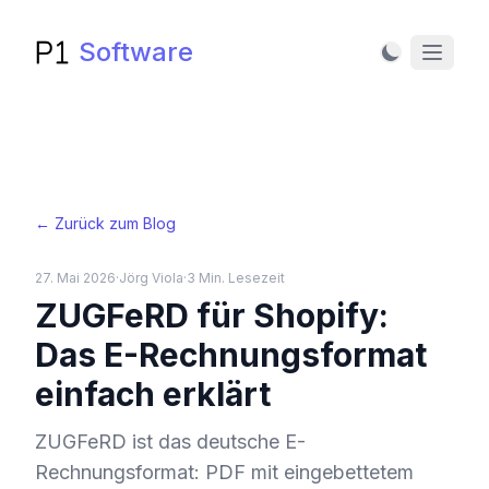
Software
Dark Mode
← Zurück zum Blog
27. Mai 2026
·
Jörg Viola
·
3
Min. Lesezeit
ZUGFeRD für Shopify:
Das E-Rechnungsformat
einfach erklärt
ZUGFeRD ist das deutsche E-
Rechnungsformat: PDF mit eingebettetem